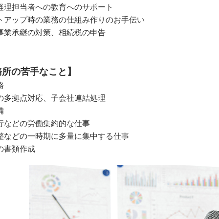
経理担当者への教育へのサポート
トアップ時の業務の仕組み作りのお手伝い
事業承継の対策、相続税の申告
務所の苦手なこと】
務
の多拠点対応、子会社連結処理
備
行などの労働集約的な仕事
整などの一時期に多量に集中する仕事
の書類作成