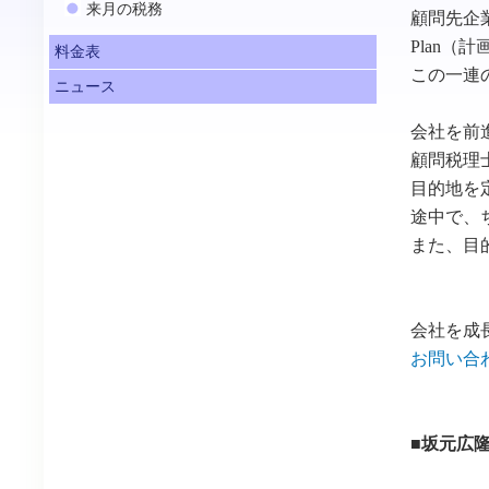
来月の税務
顧問先企
Plan（
料金表
この一連
ニュース
会社を前
顧問税理
目的地を
途中で、
また、目
会社を成
お問い合
■坂元広