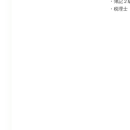
・簿記２
・税理士