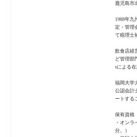
鹿児島市出
1988
定・管理
て税理士
飲食店経
ど管理部
sによる
福岡大学
公認会計
ートする
保有資格
・オンラ
分。）