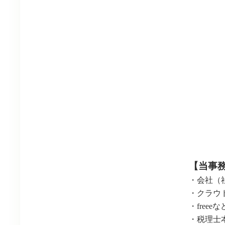
【当事
・会社（
・クラウ
・free
・税理士