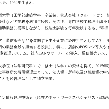
身。1964年生まれ。
年九州大学（工学部建築学科）卒業後、株式会社リクルートにて
会計などの業務を約10年経験。その後、専門学校で税理士講座
補助業務に従事しながら、税理士試験を毎年受験するも、5科目
営・通信販売などを展開する中小企業に経理担当として入社。
門の業務全般を担当する役員に。特に、店舗のPOSレジ導入やイ
在庫管理システム、社内LANやサーバーの導入、通信販売シス
大学院（法学研究科）で、修士（法学）の資格を得て、2015年
士事務所の所属税理士として、法人税・所得税及び相続税の申
ことを経営理念として独立開業。
イン情報処理技術者（現在のネットワークスペシャリスト試験