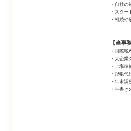
・自社の
・スター
・相続や
【当事
・国際税
・大企業
・上場準
・記帳代
・年末調
・手書き